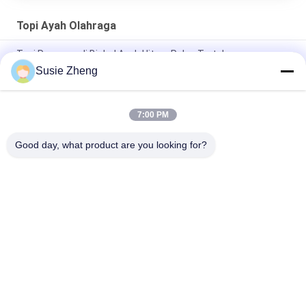
Topi Ayah Olahraga
Topi Pengemudi Bisbol Ayah Hitam Polos Tertekan
Susie Zheng
56cm Topi Bisbol Ayah Tidak Terstruktur Bordir Logo
Disesuaikan
7:00 PM
Topi Ayah Olahraga Kosong Dengan Logo Bordir Gesper Logam
Minggu
Good day, what product are you looking for?
Bad Request
Semua
Topi Baseball
Topi Baseball Bordir
Tutup Pengemudi 
Topi Baseball 5 Panel
Truk 5 Panel
Topi Snapback 
Topi Golf Yang 
Penuh Datar
Dapat Disesuaikan