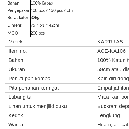
Bahan
100% Kapas
Pengepakan
100 pcs / 150 pcs / ctn
Berat kotor
32kg
Dimensi
75 * 51 * 42cm
MOQ
200 pcs
Merek
KARTU AS
Item no.
ACE-NA106
Bahan
100% Katun t
Ukuran
58cm atau di
Penutupan kembali
Kain diri den
Pita penahan keringat
Empat jahitan
Lubang tali
Mata ikan bor
Linan untuk menjilid buku
Buckram depa
Kedok
Lengkung
Warna
Hitam, abu-ab