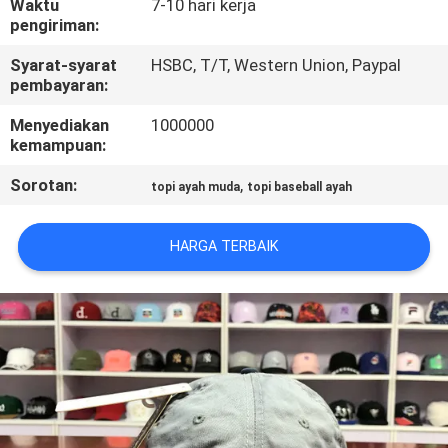
Waktu
7-10 hari kerja
KUALITAS
pengiriman:
Syarat-syarat
HSBC, T/T, Western Union, Paypal
HUBUNGI
pembayaran:
KAMI
Menyediakan
1000000
kemampuan:
BERITA
Sorotan:
,
topi ayah muda
topi baseball ayah
KASUS
HARGA TERBAIK
SITEMAP
PRIVACY
POLICY