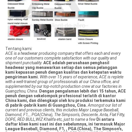
Tentang kami:
ACE is a headwear producing company that offers each and every
one of our customers complete satisfaction with our quality and
shipment punctuality.
ACE adalah perusahaan penghasil
headwear yang menawarkan setiap dan semua pelanggan
kami kepuasan penuh dengan kualitas dan ketepatan waktu
pengiriman kami.
With over 15 years of experience, ACE is replete
with a well-trained group of professionals at our China office, and
supplemented by our top-notch production crew at our factories in
Guangzhou, China.
Dengan pengalaman lebih dari 15 tahun, ACE
penuh dengan sekelompok profesional terlatih di kantor
China kami, dan dilengkapi oleh kru produksi terkemuka kami
di pabrik-pabrik kami di Guangzhou, Cina.
Amongst our list of
current and previous clients, this includes Major League Baseball,
Diamond, F1, , PGA(China), The Simpson's, Descente, Anta, Flat Fitty,
DOPE, RED BULL,WIZ Khalifa etc, just to name a few
Di antara
daftar klien kami saat ini dan sebelumnya, ini termasuk Major
League Baseball, Diamond, F1, , PGA (China), The Simpson's,