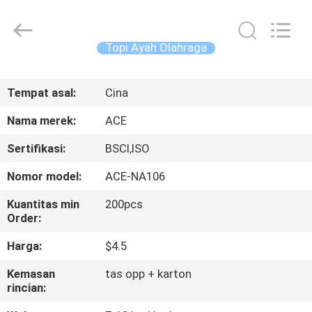
Ace
Headwear
Manufacturing
Co.,
Ltd..
Topi Ayah Olahraga
All
Rights
Reserved.
RUMAH
Tempat asal:
Cina
PRODUK
Nama merek:
ACE
Sertifikasi:
BSCI,ISO
TENTANG
Nomor model:
ACE-NA106
KAMI
Kuantitas min
200pcs
Order:
TUR
Harga:
$4.5
PABRIK
Kemasan
tas opp + karton
rincian:
KONTROL