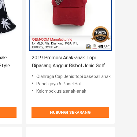
nak-
2019 Promosi Anak-anak Topi
Style
Dipasang Anggur Bisbol Jenis Golf
Ramah Lingkungan
Olahraga Cap Jenis:topi baseball anak
Panel gaya:6-Panel Hat
Kelompok usia:anak-anak
HUBUNGI SEKARANG