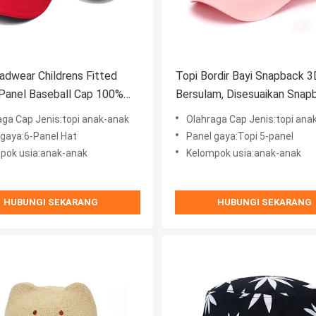
dwear Childrens Fitted
Topi Bordir Bayi Snapback 3
Panel Baseball Cap 100%
Bersulam, Disesuaikan Snap
Caps Childrens
aga Cap Jenis:topi anak-anak
Olahraga Cap Jenis:topi ana
 gaya:6-Panel Hat
Panel gaya:Topi 5-panel
pok usia:anak-anak
Kelompok usia:anak-anak
HUBUNGI SEKARANG
HUBUNGI SEKARANG