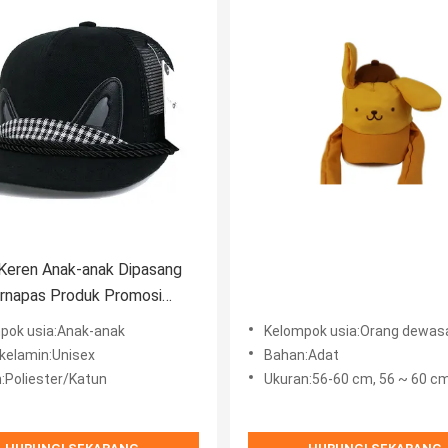
Keren Anak-anak Dipasang
rnapas Produk Promosi
pok usia:Anak-anak
Kelompok usia:Orang dewas
 kelamin:Unisex
Bahan:Adat
:Poliester/Katun
Ukuran:56-60 cm, 56 ~ 60 c