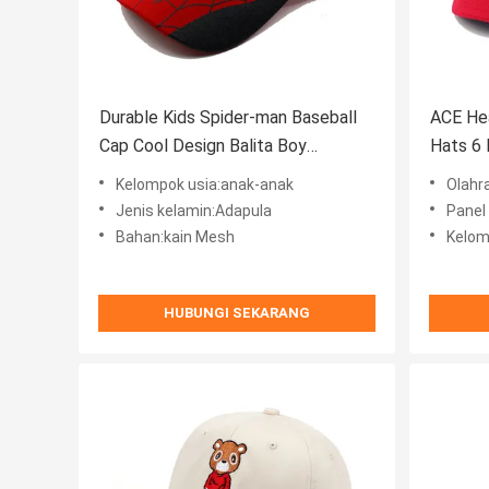
Durable Kids Spider-man Baseball
ACE Hea
Cap Cool Design Balita Boy
Hats 6 
Baseball Caps
Cotton
Kelompok usia:anak-anak
Olahr
Jenis kelamin:Adapula
Panel
Bahan:kain Mesh
Kelom
HUBUNGI SEKARANG