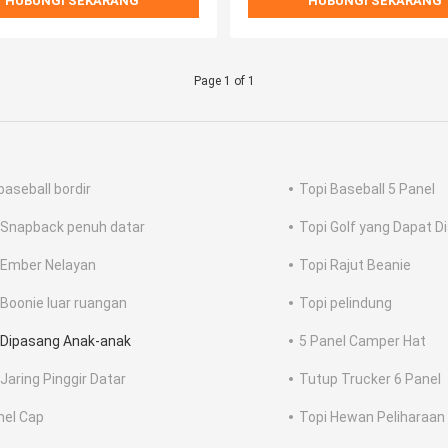
HUBUNGI SEKARANG
HUBUNGI SEKARANG
Page 1 of 1
baseball bordir
Topi Baseball 5 Panel
 Snapback penuh datar
Topi Golf yang Dapat D
 Ember Nelayan
Topi Rajut Beanie
 Boonie luar ruangan
Topi pelindung
 Dipasang Anak-anak
5 Panel Camper Hat
 Jaring Pinggir Datar
Tutup Trucker 6 Panel
nel Cap
Topi Hewan Peliharaan