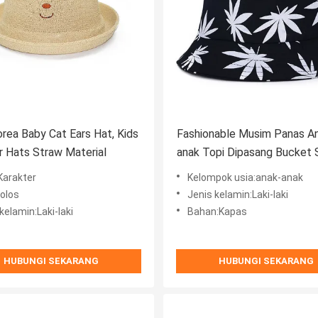
orea Baby Cat Ears Hat, Kids
Fashionable Musim Panas A
 Hats Straw Material
anak Topi Dipasang Bucket 
Dengan Logo Dicetak
Karakter
Kelompok usia:anak-anak
Polos
Jenis kelamin:Laki-laki
kelamin:Laki-laki
Bahan:Kapas
HUBUNGI SEKARANG
HUBUNGI SEKARANG