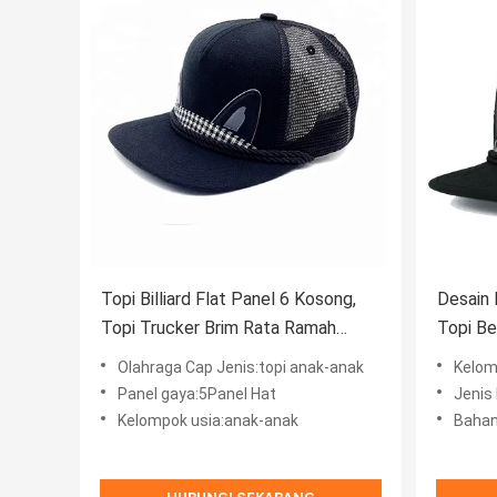
Topi Billiard Flat Panel 6 Kosong,
Desain 
Topi Trucker Brim Rata Ramah
Topi Be
Lingkungan
Iklan
Olahraga Cap Jenis:topi anak-anak
Kelom
Panel gaya:5Panel Hat
Jenis
Kelompok usia:anak-anak
Bahan