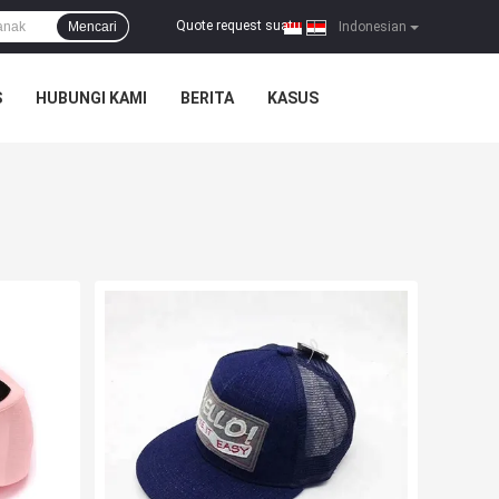
Quote request suatu
Mencari
|
Indonesian
S
HUBUNGI KAMI
BERITA
KASUS