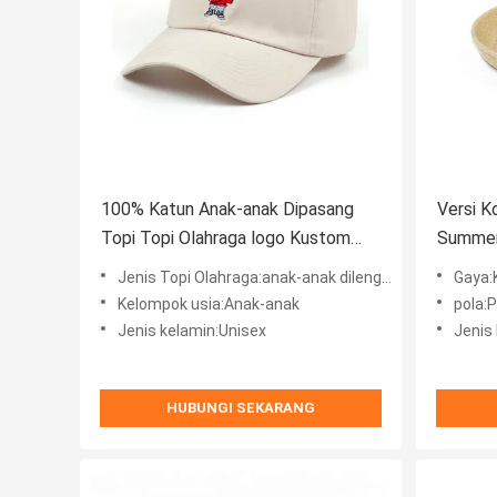
100% Katun Anak-anak Dipasang
Versi K
Topi Topi Olahraga logo Kustom
Summer
bordir Polos
Jenis Topi Olahraga:anak-anak dilengkapi topi
Gaya:
Kelompok usia:Anak-anak
pola:
Jenis kelamin:Unisex
Jenis 
HUBUNGI SEKARANG