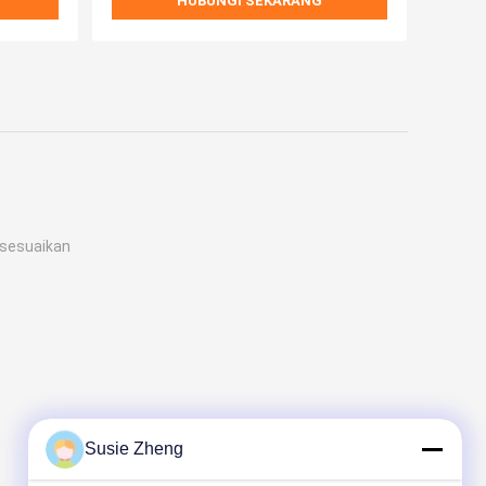
HUBUNGI SEKARANG
isesuaikan
Susie Zheng