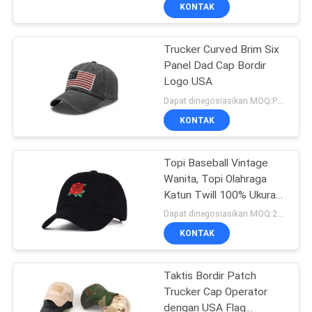
KUALITAS
KONTAK
Trucker Curved Brim Six
HUBUNGI
124
Panel Dad Cap Bordir
KAMI
Logo USA
Topi Baseball 5
Dapat dinegosiasikan MOQ:Perundingan
Panel
BERITA
KONTAK
KASUS
Topi Baseball Vintage
Wanita, Topi Olahraga
Katun Twill 100% Ukuran
SITEMAP
181
56-60cm
Dapat dinegosiasikan MOQ:20 / gaya
Tutup Pengemudi
KONTAK
PRIVACY
Truk 5 Panel
POLICY
Taktis Bordir Patch
Trucker Cap Operator
dengan USA Flag