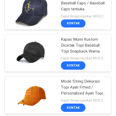
Baseball Caps / Baseball
Caps terbuka
162
Dapat dinegosiasikan MOQ:20 pcs / gaya
KONTAK
Topi Ayah Olahraga
Kapas Murni Kustom
Dicetak Topi Baseball
Topi Snapback Warna
Tersedia
Dapat dinegosiasikan MOQ:20 / gaya
KONTAK
321
Mode String Dekorasi
Topi Ember Nelayan
Topi Ayah Fitted /
Personalized Ayah Topi
Penggunaan Perempuan
Dapat dinegosiasikan MOQ:20 / gaya
KONTAK