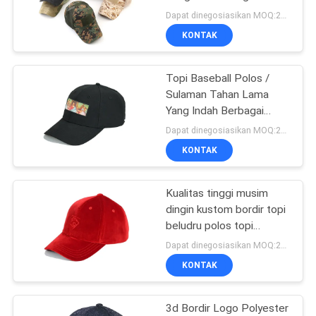
Kamuflase Hoop Loop
Dapat dinegosiasikan MOQ:200 / gaya
Penutupan Topi Baseball
KONTAK
Jala
244
Topi Snapback
Topi Baseball Polos /
Sulaman Tahan Lama
penuh datar
Yang Indah Berbagai
Warna Dalam Stok
Dapat dinegosiasikan MOQ:20 / gaya
KONTAK
Kualitas tinggi musim
25
dingin kustom bordir topi
Topi Golf yang
beludru polos topi
baseball, topi ayah
Dapat dinegosiasikan MOQ:20 / gaya
Dapat Disesuaikan
beludru
KONTAK
3d Bordir Logo Polyester