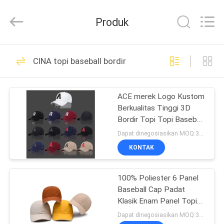
Ace
Headwear
Manufacturing
Produk
Co.,
Ltd..
All
Rights
Reserved.
RUMAH
104
CINA topi baseball bordir
Topi Baseball
PRODUK
ACE merek Logo Kustom
Berkualitas Tinggi 3D
TENTANG
Bordir Topi Topi Baseball
KAMI
dengan gesper logam
Dapat dinegosiasikan MOQ:300/gaya
KONTAK
402
TUR
100% Poliester 6 Panel
PABRIK
topi baseball bordir
Baseball Cap Padat
Klasik Enam Panel Topi
KONTROL
Ayah Tidak Terstruktur
Dapat dinegosiasikan MOQ:300 pcs/gaya/warna/ukuran/sku.