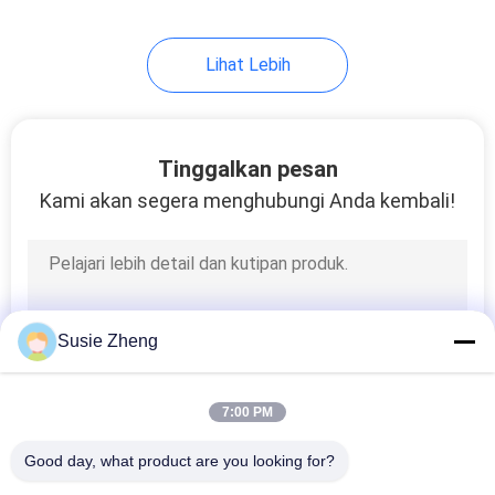
254
Lihat Lebih
Topi Rajut Beanie
Tinggalkan pesan
Kami akan segera menghubungi Anda kembali!
25
Topi Kadet Militer
Susie Zheng
7:00 PM
Good day, what product are you looking for?