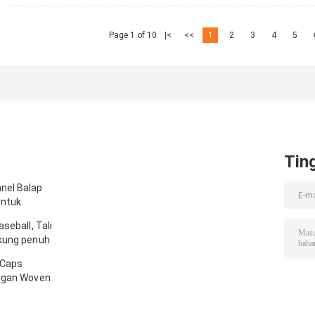
Page 1 of 10
|<
<<
1
2
3
4
5
Tin
nel Balap
Untuk
seball, Tali
gkung penuh
 Caps
engan Woven