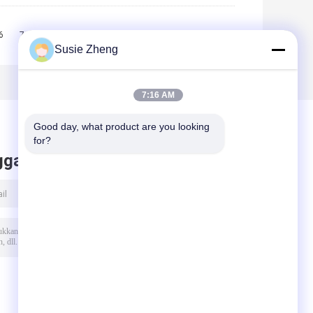
6
7
8
9
10
>>
>|
Susie Zheng
7:16 AM
Good day, what product are you looking 
for?
ggalkan pesan