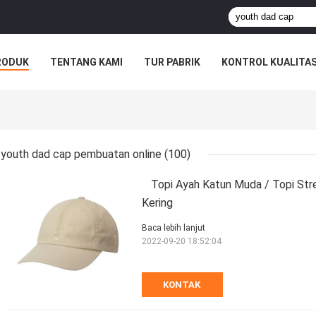
RODUK
TENTANG KAMI
TUR PABRIK
KONTROL KUALITA
youth dad cap pembuatan online
(100)
Topi Ayah Katun Muda / Topi St
Kering
Baca lebih lanjut
2022-09-20 18:52:04
KONTAK