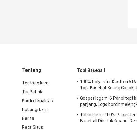
Tentang
Topi Baseball
100% Polyester Kustom 5 Pa
Tentang kami
Topi Baseball Kering Cocok 
Tur Pabrik
Bersepeda
Gesper logam, 6 Panel topi ba
Kontrol kualitas
panjang, Logo bordir melen
Hubungi kami
kepar kustom, Katun kosong
Tahan lama 100% Polyester
Berita
Baseball Dicetak 6 panel D
Band
Peta Situs