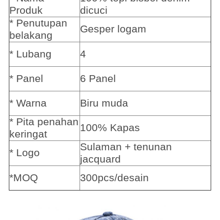
Produk
dicuci
* Penutupan 
Gesper logam
belakang
* Lubang
4
* Panel
6 Panel
* Warna
Biru muda
* Pita penahan 
100% Kapas
keringat
Sulaman + tenunan 
* Logo
jacquard
*MOQ
300pcs/desain