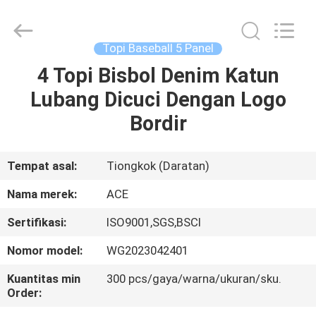
Ace
Headwear
Manufacturing
Co.,
Ltd..
Topi Baseball 5 Panel
All
Rights
Reserved.
4 Topi Bisbol Denim Katun
RUMAH
Lubang Dicuci Dengan Logo
PRODUK
Bordir
TENTANG
Tempat asal:
Tiongkok (Daratan)
KAMI
Nama merek:
ACE
Sertifikasi:
ISO9001,SGS,BSCI
TUR
Nomor model:
WG2023042401
PABRIK
Kuantitas min
300 pcs/gaya/warna/ukuran/sku.
Order:
KONTROL