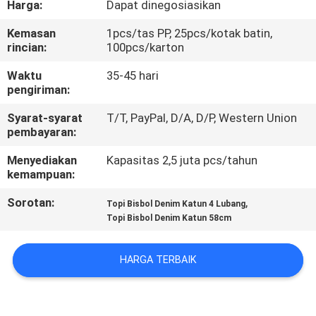
Harga:
Dapat dinegosiasikan
KUALITAS
Kemasan
1pcs/tas PP, 25pcs/kotak batin,
rincian:
100pcs/karton
HUBUNGI
KAMI
Waktu
35-45 hari
pengiriman:
Syarat-syarat
T/T, PayPal, D/A, D/P, Western Union
BERITA
pembayaran:
Menyediakan
Kapasitas 2,5 juta pcs/tahun
KASUS
kemampuan:
Sorotan:
,
Topi Bisbol Denim Katun 4 Lubang
SITEMAP
Topi Bisbol Denim Katun 58cm
PRIVACY
HARGA TERBAIK
POLICY