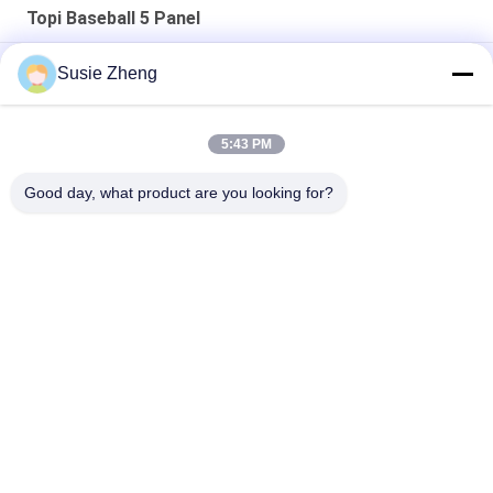
Topi Baseball 5 Panel
Topi Baseball Panel 58cm 5 Tidak Dibangun Dengan Gesper
Susie Zheng
Plastik
Bordir Pribadi Topi Baseball 5 Panel Topi Ayah Ukuran 56-60CM
5:43 PM
Bahan Kulit Asli Topi Baseball Kustom Untuk Kain Umum Pria
Good day, what product are you looking for?
Bad Request
Semua
Topi Baseball
Topi Baseball Bordir
Tutup Pengemudi 
Topi Baseball 5 Panel
Truk 5 Panel
Topi Snapback 
Topi Golf Yang 
Penuh Datar
Dapat Disesuaikan