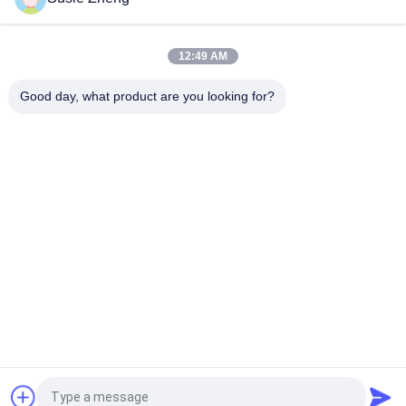
Karakter
Karakter 60cm Fluorescent Knit Beanie Hats Pola Kustom
12:49 AM
Topi Beanie Rajut Bordir 60cm Untuk Pria Topi Neon
Good day, what product are you looking for?
Bad Request
Semua
Topi Baseball
Topi Baseball Bordir
Tutup Pengemudi 
Topi Baseball 5 Panel
Truk 5 Panel
Topi Snapback 
Topi Golf Yang 
Penuh Datar
Dapat Disesuaikan
Topi Ayah Olahraga
Topi Ember Nelayan
Quote request suatu