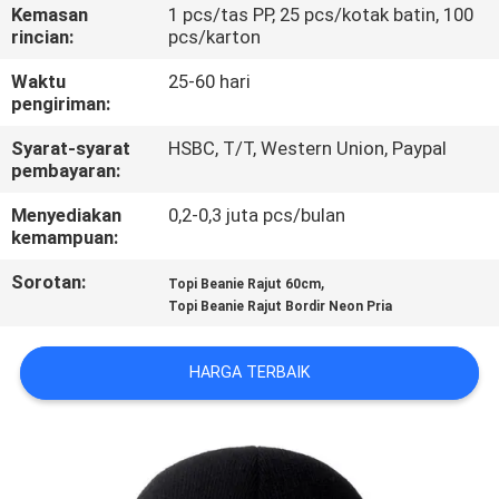
KUALITAS
Kemasan
1 pcs/tas PP, 25 pcs/kotak batin, 100
rincian:
pcs/karton
HUBUNGI
Waktu
25-60 hari
pengiriman:
KAMI
Syarat-syarat
HSBC, T/T, Western Union, Paypal
pembayaran:
BERITA
Menyediakan
0,2-0,3 juta pcs/bulan
kemampuan:
KASUS
Sorotan:
,
Topi Beanie Rajut 60cm
Topi Beanie Rajut Bordir Neon Pria
SITEMAP
HARGA TERBAIK
PRIVACY
POLICY