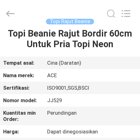
Ace
Headwear
Manufacturing
Co.,
Ltd..
Topi Rajut Beanie
All
Rights
Reserved.
Topi Beanie Rajut Bordir 60cm
RUMAH
Untuk Pria Topi Neon
PRODUK
Tempat asal:
Cina (Daratan)
TENTANG
Nama merek:
ACE
KAMI
Sertifikasi:
ISO9001,SGS,BSCI
Nomor model:
JJ529
TUR
PABRIK
Kuantitas min
Perundingan
Order:
Harga:
Dapat dinegosiasikan
KONTROL