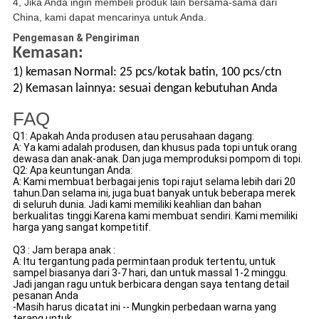
4, Jika Anda ingin membeli produk lain bersama-sama dari
China, kami dapat mencarinya untuk Anda.
Pengemasan & Pengiriman
Kemasan:
1) kemasan Normal: 25 pcs/kotak batin, 100 pcs/ctn
2) Kemasan lainnya: sesuai dengan kebutuhan Anda
FAQ
Q1: Apakah Anda produsen atau perusahaan dagang:
A: Ya kami adalah produsen, dan khusus pada topi untuk orang
dewasa dan anak-anak. Dan juga memproduksi pompom di topi.
Q2: Apa keuntungan Anda:
A: Kami membuat berbagai jenis topi rajut selama lebih dari 20
tahun.Dan selama ini, juga buat banyak untuk beberapa merek
di seluruh dunia. Jadi kami memiliki keahlian dan bahan
berkualitas tinggi.Karena kami membuat sendiri. Kami memiliki
harga yang sangat kompetitif.
Q3 : Jam berapa anak :
A: Itu tergantung pada permintaan produk tertentu, untuk
sampel biasanya dari 3-7 hari, dan untuk massal 1-2 minggu.
Jadi jangan ragu untuk berbicara dengan saya tentang detail
pesanan Anda
-Masih harus dicatat ini -- Mungkin perbedaan warna yang
terang untuk