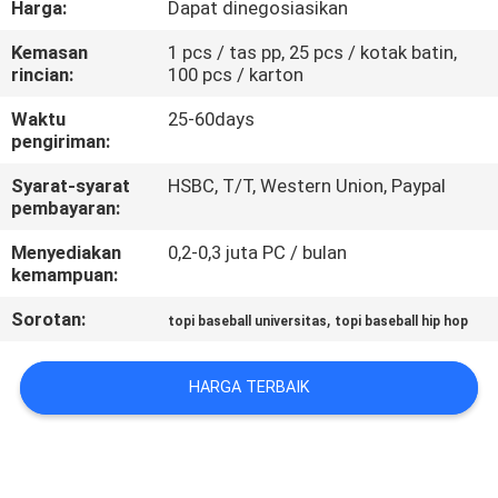
Harga:
Dapat dinegosiasikan
KUALITAS
Kemasan
1 pcs / tas pp, 25 pcs / kotak batin,
rincian:
100 pcs / karton
HUBUNGI
KAMI
Waktu
25-60days
pengiriman:
Syarat-syarat
HSBC, T/T, Western Union, Paypal
BERITA
pembayaran:
Menyediakan
0,2-0,3 juta PC / bulan
KASUS
kemampuan:
Sorotan:
,
topi baseball universitas
topi baseball hip hop
SITEMAP
HARGA TERBAIK
PRIVACY
POLICY