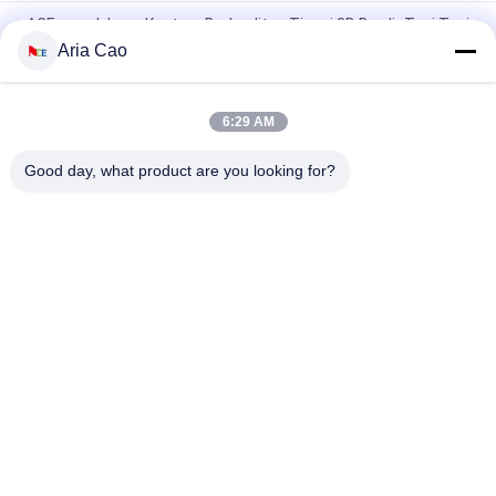
ACE merek Logo Kustom Berkualitas Tinggi 3D Bordir Topi Topi
Baseball dengan gesper logam
Aria Cao
100% Poliester 6 Panel Baseball Cap Padat Klasik Enam Panel
Topi Ayah Tidak Terstruktur
6:29 AM
Trucker Curved Brim Six Panel Dad Cap Bordir Logo USA
Good day, what product are you looking for?
Bad Request
Semua
Topi Baseball
Topi Baseball Bordir
Tutup Pengemudi 
Topi Baseball 5 Panel
Truk 5 Panel
Topi Snapback 
Topi Golf Yang 
Penuh Datar
Dapat Disesuaikan
Topi Ayah Olahraga
Topi Ember Nelayan