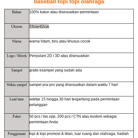
baseball topi topi olahraga
Bahan
100% katun atau disesuaikan permintaan
53cm-62cm
Ukuran
Warna
warna hitam, biru atau khusus cocok
Logo / Merek
Penyulam 2D ​​/ 3D atau disesuaikan
Sampel
gratis e
sampel yang sudah ada
Waktu sampel
sampel pra-pro yang disesuaikan dalam waktu 7 hari
Lead time
sekitar 15 hingga 30 hari tergantung pada permintaan
pelanggan
Paket
50 pcs / tas opp, 200 pcs / CTN atau kustom sebagai
permintaan Anda
Penggunaan
topi & topi promosi & iklan, luar ruang dan olahraga, hadiah