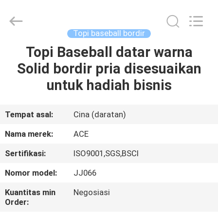
Ace
Headwear
Manufacturing
Co.,
Ltd..
Topi baseball bordir
All
Rights
Reserved.
Topi Baseball datar warna
RUMAH
Solid bordir pria disesuaikan
PRODUK
untuk hadiah bisnis
TENTANG
Tempat asal:
Cina (daratan)
KAMI
Nama merek:
ACE
Sertifikasi:
ISO9001,SGS,BSCI
TUR
Nomor model:
JJ066
PABRIK
Kuantitas min
Negosiasi
Order:
KONTROL