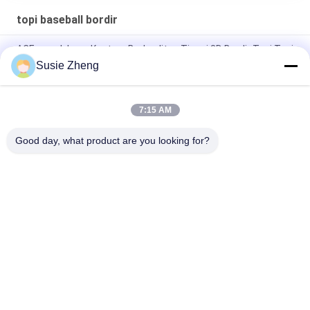
topi baseball bordir
ACE merek Logo Kustom Berkualitas Tinggi 3D Bordir Topi Topi
Baseball dengan gesper logam
Susie Zheng
100% Poliester 6 Panel Baseball Cap Padat Klasik Enam Panel
Topi Ayah Tidak Terstruktur
7:15 AM
Trucker Curved Brim Six Panel Dad Cap Bordir Logo USA
Good day, what product are you looking for?
Bad Request
Semua
Topi Baseball
Topi Baseball Bordir
Tutup Pengemudi 
Topi Baseball 5 Panel
Truk 5 Panel
Topi Snapback 
Topi Golf Yang 
Penuh Datar
Dapat Disesuaikan