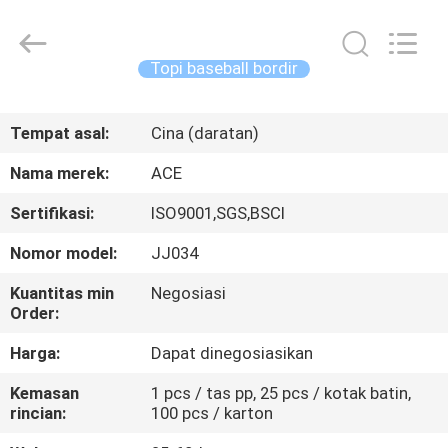
Ace
Headwear
Manufacturing
Co.,
Ltd..
Topi baseball bordir
All
Rights
Reserved.
RUMAH
Tempat asal:
Cina (daratan)
PRODUK
Nama merek:
ACE
Sertifikasi:
ISO9001,SGS,BSCI
TENTANG
Nomor model:
JJ034
KAMI
Kuantitas min
Negosiasi
Order:
TUR
Harga:
Dapat dinegosiasikan
PABRIK
Kemasan
1 pcs / tas pp, 25 pcs / kotak batin,
rincian:
100 pcs / karton
KONTROL