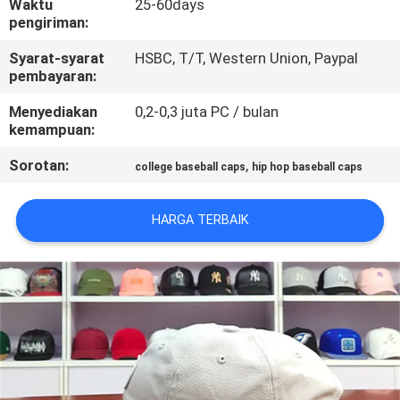
Waktu
25-60days
KUALITAS
pengiriman:
Syarat-syarat
HSBC, T/T, Western Union, Paypal
HUBUNGI
pembayaran:
KAMI
Menyediakan
0,2-0,3 juta PC / bulan
kemampuan:
BERITA
Sorotan:
,
college baseball caps
hip hop baseball caps
KASUS
HARGA TERBAIK
SITEMAP
PRIVACY
POLICY