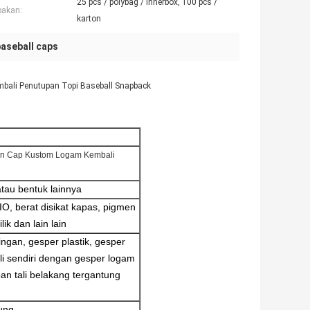
25 pcs / polybag / innerbox, 100 pcs /
pakan:
karton
baseball caps
bali Penutupan Topi Baseball Snapback
ren Cap Kustom Logam Kembali
atau bentuk lainnya
IO, berat disikat kapas, pigmen
lik dan lain lain
ingan, gesper plastik, gesper
ali sendiri dengan gesper logam
upan tali belakang tergantung
ung