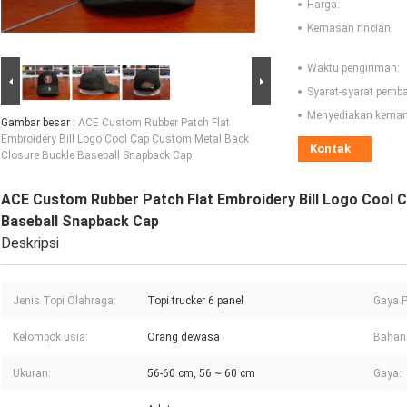
Harga:
Kemasan rincian:
Waktu pengiriman:
Syarat-syarat pemb
Menyediakan kema
Gambar besar :
ACE Custom Rubber Patch Flat
Embroidery Bill Logo Cool Cap Custom Metal Back
Kontak
Closure Buckle Baseball Snapback Cap
ACE Custom Rubber Patch Flat Embroidery Bill Logo Cool 
Baseball Snapback Cap
Deskripsi
Jenis Topi Olahraga:
Topi trucker 6 panel
Gaya P
Kelompok usia:
Orang dewasa
Bahan
Ukuran:
56-60 cm, 56 ~ 60 cm
Gaya: