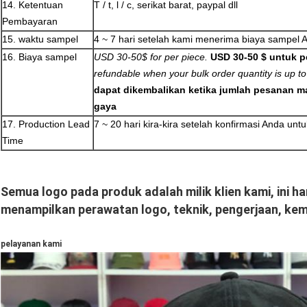
14. Ketentuan
T / t, l / c, serikat barat, paypal dll
Pembayaran
15. waktu sampel
4 ~ 7 hari setelah kami menerima biaya sampel 
16. Biaya sampel
USD 30-50$ for per piece.
USD 30-50 $ untuk p
refundable when your bulk order quantity is up to
dapat dikembalikan ketika jumlah pesanan m
gaya
17. Production Lead
7 ~ 20 hari kira-kira setelah konfirmasi Anda un
Time
Semua logo pada produk adalah milik klien kami, ini h
menampilkan perawatan logo, teknik, pengerjaan, ke
pelayanan kami