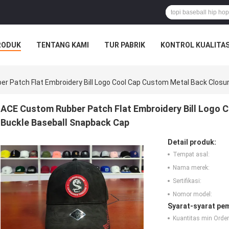
RODUK
TENTANG KAMI
TUR PABRIK
KONTROL KUALITA
r Patch Flat Embroidery Bill Logo Cool Cap Custom Metal Back Closu
ACE Custom Rubber Patch Flat Embroidery Bill Logo 
Buckle Baseball Snapback Cap
Detail produk:
Tempat asal:
Nama merek:
Sertifikasi:
Nomor model:
Syarat-syarat pe
Kuantitas min Order