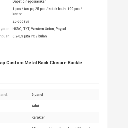
Dapat dinegosiasikan
1 pcs / tas pp, 25 pcs / kotak batin, 100 pcs /
karton
25-60days
ayaran:
HSBC, T/T, Western Union, Paypal
mpuan:
0,2-0,3 juta PC / bulan
Cap Custom Metal Back Closure Buckle
anel:
6 panel
:
Adat
Karakter