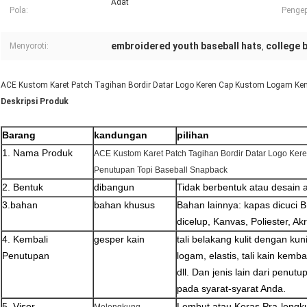
Adat
Pola:
Penge
embroidered youth baseball hats
college 
Menyoroti:
,
ACE Kustom Karet Patch Tagihan Bordir Datar Logo Keren Cap Kustom Logam Kem
Deskripsi Produk
Barang
kandungan
pilihan
1. Nama Produk
ACE Kustom Karet Patch Tagihan Bordir Datar Logo Ke
Penutupan Topi Baseball Snapback
2. Bentuk
dibangun
Tidak berbentuk atau desain 
3.bahan
bahan khusus
Bahan lainnya: kapas dicuci B
dicelup, Kanvas, Poliester, Akri
4. Kembali
gesper kain
tali belakang kulit dengan kun
Penutupan
logam, elastis, tali kain kemb
dll. Dan jenis lain dari penut
pada syarat-syarat Anda.
5. Visor
Lembut atau Keras Pra-lengk