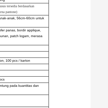
usus tersedia berdasarkan
arna pantone)
anak-anak, 56cm-60cm untuk
er panas, bordir applique,
tenunan, patch logam, merasa
ton, 100 pcs / karton
 pcs
ntung pada kuantitas dan