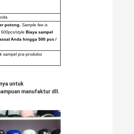
Anda
er potong.
Sample fee is
 500pcs/style
Biaya sampel
assal Anda hingga 500 pcs /
tuk sampel pra-produksi
anya untuk
mampuan manufaktur dll.