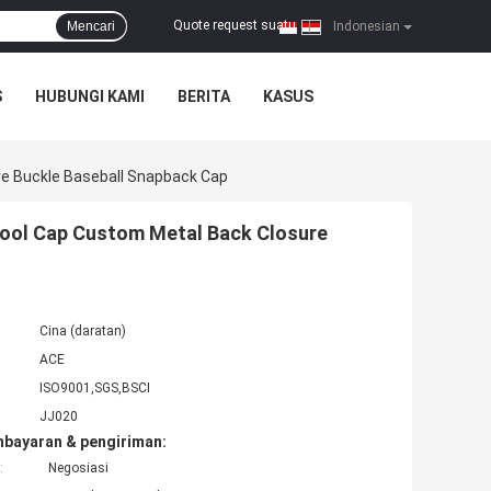
Quote request suatu
Mencari
|
Indonesian
S
HUBUNGI KAMI
BERITA
KASUS
re Buckle Baseball Snapback Cap
Cool Cap Custom Metal Back Closure
Cina (daratan)
ACE
ISO9001,SGS,BSCI
JJ020
mbayaran & pengiriman:
:
Negosiasi