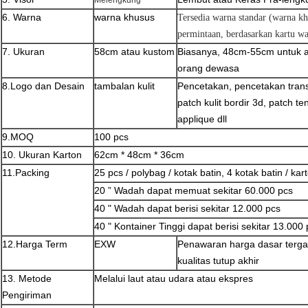
Melengkung
6. Warna
warna khusus
Tersedia warna standar (warna kh
permintaan, berdasarkan kartu w
7. Ukuran
58cm atau kustom
Biasanya, 48cm-55cm untuk 
orang dewasa
8.
Logo dan Desain
tambalan kulit
Pencetakan, pencetakan transf
patch kulit bordir 3d, patch 
applique dll
9.MOQ
100 pcs
10. Ukuran Karton
62cm * 48cm * 36cm
11.Packing
25 pcs / polybag / kotak batin, 4 kotak batin / kar
20 ”
Wadah dapat memuat sekitar 60.000 pcs
40 "
Wadah dapat berisi sekitar 12.000 pcs
40 "
Kontainer Tinggi dapat berisi sekitar 13.000
12.Harga Term
EXW
Penawaran harga dasar terga
kualitas tutup akhir
13. Metode
Melalui laut atau udara atau ekspres
Pengiriman