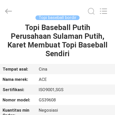
Ace
Headwear
Manufacturing
Co.,
Ltd..
Topi baseball bordir
All
Rights
Reserved.
Topi Baseball Putih
RUMAH
Perusahaan Sulaman Putih,
PRODUK
Karet Membuat Topi Baseball
Sendiri
TENTANG
KAMI
Tempat asal:
Cina
Nama merek:
ACE
TUR
Sertifikasi:
ISO9001,SGS
PABRIK
Nomor model:
GS39608
KONTROL
Kuantitas min
Negosiasi