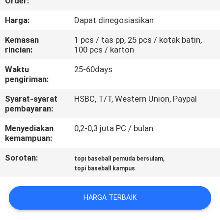
Order:
KUALITAS
Harga:
Dapat dinegosiasikan
HUBUNGI
Kemasan
1 pcs / tas pp, 25 pcs / kotak batin,
rincian:
100 pcs / karton
KAMI
Waktu
25-60days
pengiriman:
BERITA
Syarat-syarat
HSBC, T/T, Western Union, Paypal
pembayaran:
KASUS
Menyediakan
0,2-0,3 juta PC / bulan
kemampuan:
SITEMAP
Sorotan:
,
topi baseball pemuda bersulam
topi baseball kampus
PRIVACY
POLICY
HARGA TERBAIK