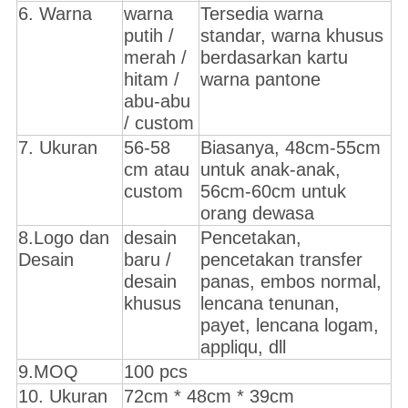
6. Warna
warna
Tersedia warna
putih /
standar, warna khusus
merah /
berdasarkan kartu
hitam /
warna pantone
abu-abu
/ custom
7. Ukuran
56-58
Biasanya, 48cm-55cm
cm atau
untuk anak-anak,
custom
56cm-60cm untuk
orang dewasa
8.Logo dan
desain
Pencetakan,
Desain
baru /
pencetakan transfer
desain
panas, embos normal,
khusus
lencana tenunan,
payet, lencana logam,
appliqu, dll
9.MOQ
100 pcs
10. Ukuran
72cm * 48cm * 39cm