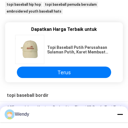
topi baseball hip hop
topi baseball pemuda bersulam
embroidered youth baseball hats
Dapatkan Harga Terbaik untuk
Topi Baseball Putih Perusahaan
Sulaman Putih, Karet Membuat
Topi Baseball Sendiri
Terus
topi baseball bordir
ACE merek Logo Kustom Berkualitas Tinggi 3D Bordir Topi Topi
Baseball dengan gesper logam
Wendy
100% Poliester 6 Panel Baseball Cap Padat Klasik Enam Panel