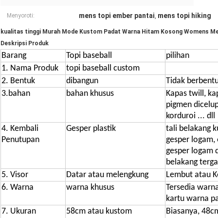
mens topi ember pantai
mens topi hiking
Menyoroti:
,
kualitas tinggi Murah Mode Kustom Padat Warna Hitam Kosong Womens Me
Deskripsi Produk
Barang
Topi baseball
pilihan
1. Nama Produk
topi baseball custom
2. Bentuk
dibangun
Tidak berbentu
3.bahan
bahan khusus
Kapas twill, ka
pigmen dicelup,
korduroi ... dll
4. Kembali
Gesper plastik
tali belakang k
Penutupan
gesper logam, e
gesper logam dl
belakang terg
5. Visor
Datar atau melengkung
Lembut atau K
6. Warna
warna khusus
Tersedia warn
kartu warna p
7. Ukuran
58cm atau kustom
Biasanya, 48c