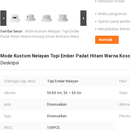
Kemasan rincian:
Waktu pengiriman:
Syarat-syarat pemb
Menyediakan kema
Gambar besar :
Mode Kustom Nelayan Topi Ember
Padat Hitam Warna Kosong Untuk Womens Mens
Kontak
Mode Kustom Nelayan Topi Ember Padat Hitam Warna Ko
Deskripsi
Olahraga Cap Jenis:
Topi Ember Nelayan
Fitur:
Ukuran:
56-60 cm, 56 ~ 60 cm
Gaya:
pola:
Disesuaikan
Warna
logo:
Disesuaikan
Penutu
MOQ:
100PCS