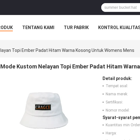
RODUK
TENTANG KAMI
TUR PABRIK
KONTROL KUALITA
layan Topi Ember Padat Hitam Warna Kosong Untuk Womens Mens
Mode Kustom Nelayan Topi Ember Padat Hitam War
Detail produk:
Tempat asal:
Nama merek:
Sertifikasi:
Nomor model:
Syarat-syarat pe
Kuantitas min Order
Harga: