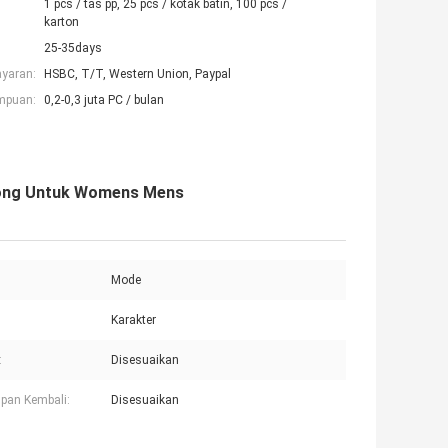
1 pcs / tas pp, 25 pcs / kotak batin, 100 pcs /
karton
25-35days
ayaran:
HSBC, T/T, Western Union, Paypal
mpuan:
0,2-0,3 juta PC / bulan
song Untuk Womens Mens
Mode
Karakter
:
Disesuaikan
pan Kembali:
Disesuaikan