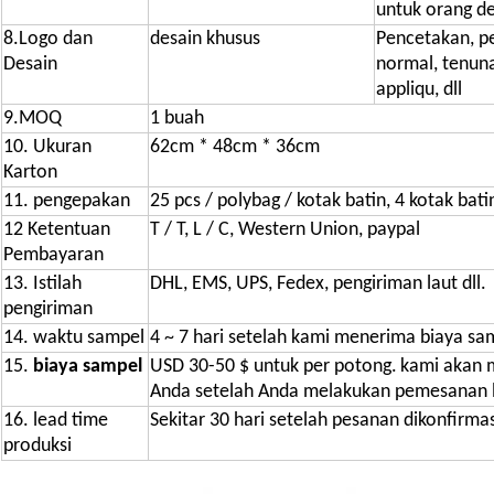
untuk orang d
8.Logo dan
desain khusus
Pencetakan, p
Desain
normal, tenuna
appliqu, dll
9.MOQ
1 buah
10. Ukuran
62cm * 48cm * 36cm
Karton
11. pengepakan
25 pcs / polybag / kotak batin, 4 kotak bati
12 Ketentuan
T / T, L / C, Western Union, paypal
Pembayaran
13. Istilah
DHL, EMS, UPS, Fedex, pengiriman laut dll.
pengiriman
14. waktu sampel
4 ~ 7 hari setelah kami menerima biaya s
15.
biaya sampel
USD 30-50 $ untuk per potong.
kami akan 
Anda setelah Anda melakukan pemesanan le
16. lead time
Sekitar 30 hari setelah pesanan dikonfirmas
produksi