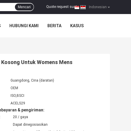
Quote request suatu
Mencari
|
Indonesian
S
HUBUNGI KAMI
BERITA
KASUS
na Kosong Untuk Womens Mens
Guangdong, Cina (daratan)
OEM
ISO,BSCI
ACELS29
mbayaran & pengiriman:
:
20 / gaya
Dapat dinegosiasikan