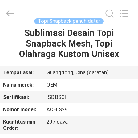
Ace
Headwear
Manufacturing
Co.,
Ltd..
Topi Snapback penuh datar
All
Rights
Reserved.
Sublimasi Desain Topi
RUMAH
Snapback Mesh, Topi
PRODUK
Olahraga Kustom Unisex
TENTANG
Tempat asal:
Guangdong, Cina (daratan)
KAMI
Nama merek:
OEM
Sertifikasi:
ISO,BSCI
TUR
Nomor model:
ACELS29
PABRIK
Kuantitas min
20 / gaya
Order:
KONTROL