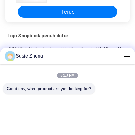
Terus
Topi Snapback penuh datar
ODM 100% Cotton Fashional Flat Brim Baseball Hat Korea Hip
Hop Cap
Susie Zheng
Topi Snapback Bordir Cotton Flat Bill Gorras 3D Untuk Pria
3:13 PM
Customized Design black embroidery national flag special
plastic buckle eagle Logo Sports Snapback Hats Caps
Good day, what product are you looking for?
Bad Request
Semua
Topi Baseball
Topi Baseball Bordir