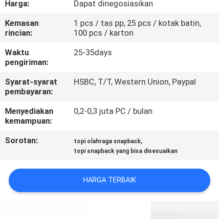
Harga:
Dapat dinegosiasikan
KUALITAS
Kemasan
1 pcs / tas pp, 25 pcs / kotak batin,
rincian:
100 pcs / karton
HUBUNGI
KAMI
Waktu
25-35days
pengiriman:
Syarat-syarat
HSBC, T/T, Western Union, Paypal
BERITA
pembayaran:
Menyediakan
0,2-0,3 juta PC / bulan
KASUS
kemampuan:
Sorotan:
,
topi olahraga snapback
SITEMAP
topi snapback yang bisa disesuaikan
PRIVACY
HARGA TERBAIK
POLICY