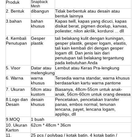
Produk
Snapback
Mesh
2. Bentuk
dibangun
Tidak berbentuk atau desain atau
bentuk lainnya
3.bahan
bahan
Kapas twill, kapas yang dicuci, kapas
khusus
disikat berat, pigmen dicelup, kanvas,
poliester, nilon akrilik, korduroi ... dll
4. Kembali
Gesper
tali belakang kulit dengan kuningan,
Penutupan
plastik
gesper plastik, gesper logam, elastis,
tali kain kembali diri dengan gesper
logam dll. Dan jenis lain dari
penutupan tali belakang tergantung
pada kebutuhan Anda
5. Visor
Datar atau
Lembut atau Keras Pra-lengkung
melengkung
6. Warna
warna
Tersedia warna standar, warna khusus
khusus
berdasarkan kartu warna pantone
7. Ukuran
58cm atau
Biasanya, 48cm-55cm untuk anak-
kustom
anak, 56cm-60cm untuk orang dewasa
8.Logo dan
desain
Pencetakan, pencetakan transfer
Desain
khusus
panas, embos normal, tenunan
lencana, payet, lencana logam,
appliqu, dll
9.MOQ
1 buah
10. Ukuran
62cm * 48cm * 36cm
Karton
11.
25 pcs / polybag / kotak batin, 4 kotak batin /