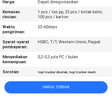
Harga:
Dapat dinegosiasikan
KUALITAS
Kemasan
1 pcs / tas pp, 25 pcs / kotak batin,
rincian:
100 pcs / karton
HUBUNGI
KAMI
Waktu
25-60days
pengiriman:
Syarat-syarat
HSBC, T/T, Western Union, Paypal
BERITA
pembayaran:
Menyediakan
0,2-0,3 juta PC / bulan
KASUS
kemampuan:
Sorotan:
,
topi trucker dicetak
topi trucker mesh
SITEMAP
HARGA TERBAIK
PRIVACY
POLICY