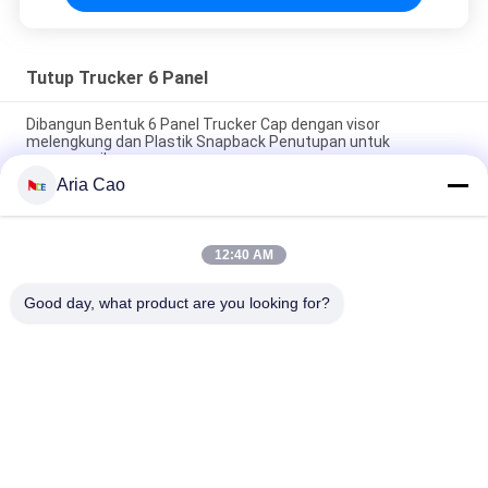
Tutup Trucker 6 Panel
Dibangun Bentuk 6 Panel Trucker Cap dengan visor
melengkung dan Plastik Snapback Penutupan untuk
menyesuaikan pas
Aria Cao
Customized 6 Panel Trucker Cap dengan Mahkota Profil Tinggi
dan Absorbent Koton Sweatband untuk Semua Musim
12:40 AM
Disesuaikan ukuran 6 Panel Trucker Cap dengan logo bordir
dan katun sweatband untuk semua musim
Good day, what product are you looking for?
Bad Request
Semua
Topi Baseball
Topi Baseball Bordir
Tutup Pengemudi 
Topi Baseball 5 Panel