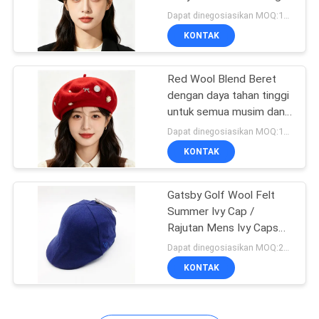
campuran wol lembut
Dapat dinegosiasikan MOQ:100PCS
dengan label huruf dan
KONTAK
serbaguna untuk semua
musim
Red Wool Blend Beret
dengan daya tahan tinggi
untuk semua musim dan
ukuran yang disesuaikan
Dapat dinegosiasikan MOQ:100PCS
KONTAK
Gatsby Golf Wool Felt
Summer Ivy Cap /
Rajutan Mens Ivy Caps
Ukuran 56-60cm
Dapat dinegosiasikan MOQ:20 / gaya
KONTAK