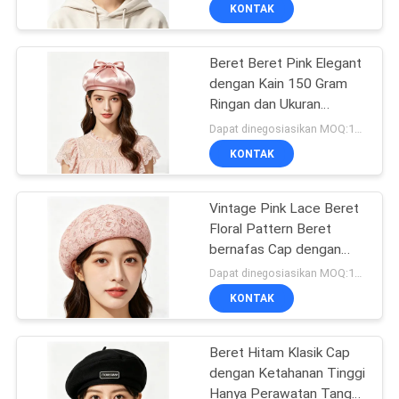
kenyamanan dan daya
KUALITAS
KONTAK
tahan
Beret Beret Pink Elegant
HUBUNGI
dengan Kain 150 Gram
KAMI
Ringan dan Ukuran
Disesuaikan untuk dan
Dapat dinegosiasikan MOQ:100PCS
Casual Wear
BERITA
KONTAK
KASUS
Vintage Pink Lace Beret
Floral Pattern Beret
bernafas Cap dengan
SITEMAP
dan Elegant Daily & Party
Dapat dinegosiasikan MOQ:100PCS
Headwear
KONTAK
PRIVACY
POLICY
Beret Hitam Klasik Cap
dengan Ketahanan Tinggi
Hanya Perawatan Tangan