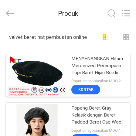
Ace
Headwear
Manufacturing
Produk
Co.,
Ltd..
All
Rights
Reserved.
RUMAH
velvet beret hat pembuatan online
PRODUK
MENYENANGKAN Hitam
Mercerized Perempuan
TENTANG
Topi Baret Hijau Bordir
KAMI
Beludru Topi Baret
Dapat dinegosiasikan MOQ:20 / gaya
Bernapas
KONTAK
TUR
Topeng Beret Gray
PABRIK
Kelasik dengan Beret
Padded Beret Cap Wool
KONTROL
Blend Fabric untuk
Dapat dinegosiasikan MOQ:100PCS