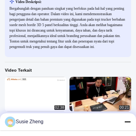
Video Deskripsi:
Bergabunglah dengan panduan singkat yang berfokus pada hal-hal yang penting
bagi pengguna dan operator. Dalam video ini, kami mendemonstrasikan
pengerjaan detail dan bahan premium yang digunakan pada topi trucker berbahan
suede mesh bordir 3D 5 panel berkualitas tinggi. Anda akan melihat bagaimana
topi khusus ini dirancang untuk kenyamanan, daya tahan, dan daya tarik
profesional, menjadikannya ideal untuk branding perusahaan dan pakaian tim.
Tonton untuk mengetahui tentang fitur unik dan penerapan nyata dari topi
pengemudi truk yang penuh gaya dan dapat disesuaikan ini.
Video Terkait
02:38
00:21
perusahaan ACE
Video Perusahaan Guangzhou Ace
Susie Zheng
Headwear Manufacturing Co., Ltd.
公司介绍
公司介绍
February 03, 2023
May 04, 2020